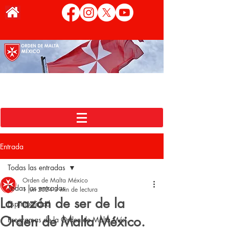
Entrada
Todas las entradas
Orden de Malta México
Todas las entradas
1 jun 2024
3 min de lectura
La razón de ser de la
Espiritualidad
Orden de Malta México.
Programas de la Orden de Malta Méx.