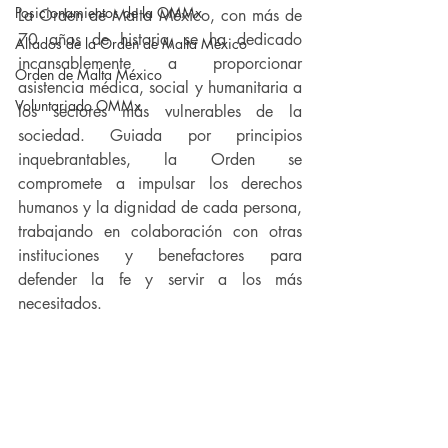
Posicionamientos de la OMMx
La Orden de Malta México, con más de 
70 años de historia, se ha dedicado 
Aliados de la Orden de Malta México
incansablemente a proporcionar 
Orden de Malta México
asistencia médica, social y humanitaria a 
Voluntariado OMMx
los sectores más vulnerables de la 
sociedad. Guiada por principios 
inquebrantables, la Orden se 
compromete a impulsar los derechos 
humanos y la dignidad de cada persona, 
trabajando en colaboración con otras 
instituciones y benefactores para 
defender la fe y servir a los más 
necesitados.