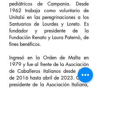
pediátricos de Campania. Desde
1962 trabaja como voluntario de
Unitalsi en las peregrinaciones a los
Santuarios de Lourdes y Loreto. Es
fundador y presidente de la
Fundación Renato y Laura Paternò, de
fines benéficos.
Ingresó en la Orden de Malta en
1979 y fue al frente de la Asociación
de Caballeros italianos desde junio
de 2016 hasta abril de 2023. Como
presidente de la Asociación Italiana,
también dirigió el cuerpo militar, que
desde hace más de un siglo se
gestiona en estrecha colaboración
entre el Ejército italiano y la Orden
de Malta, especializado en la
asistencia sanitaria militar. Ha
participado en numerosas