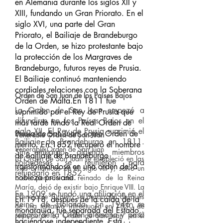
en Alemania durante los siglos XII y
XIII, fundando un Gran Priorato. En el
siglo XVI, una parte del Gran
Priorato, el Bailiaje de Brandeburgo
de la Orden, se hizo protestante bajo
la protección de los Margraves de
Brandeburgo, futuros reyes de Prusia.
El Bailiaje continuó manteniendo
cordiales relaciones con la Soberana
Orden de San Juan de los Países Bajos
Orden de Malta.En 1811 fue
La Orden de San Juan empezó a
suprimido por el Rey de Prusia que
difundirse en los Países Bajos en el
más tarde fundó la Real Orden de
siglo XII. El Rey de Prusia suprimió el
Prusia de San Juan, como Orden de
Venerable Orden de San Juan
Bailiaje de Brandeburgo en 1811.
mérito. En 1852 recuperó el nombre
Venerable Orden de San Juan
Sin embargo, algunos miembros
de Bailiaje de Brandeburgo
La Orden de San Juan se estableció en las
holandeses se reunieron para
transformándose en una orden de la
Islas Británicas en el siglo XII y, salvo un
refundarlo en 1852.
nobleza prusiana.
breve periodo del reinado de la Reina
María, dejó de existir bajo Enrique VIII. La
En 1909 se fundó una afiliación en el
“Venerable Orden” se desarrolló después
En 1918, después de la caída de la
Reino de Holanda. En 1946 se
de una tentativa infructuosa en 1830 de
monarquía, fue separada del Estado,
separó de la Orden alemana y pasó
reinstaurar la “Orden de San Juan” en el
haciéndose independiente. Está