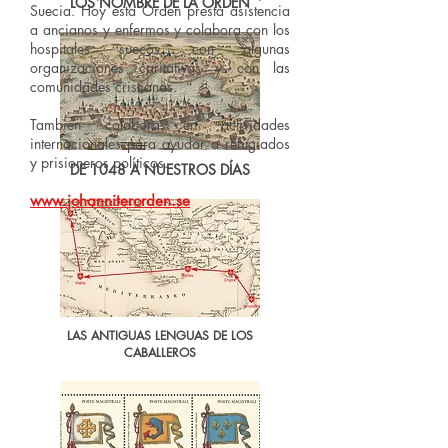
LOS NOMBRE DE LA ORDEN
Suecia. Hoy esta Orden presta asistencia
a ancianos y enfermos y colabora con los
hospitales suecos, con algunas
organizaciones caritativas y con las
comunidades cristianas.
También colabora en actividades
internacionales para ayudar a refugiados
y prisioneros políticos.
DE 1048 A NUESTROS DÍAS
www.johanniterorden.se
LAS ANTIGUAS LENGUAS DE LOS
CABALLEROS