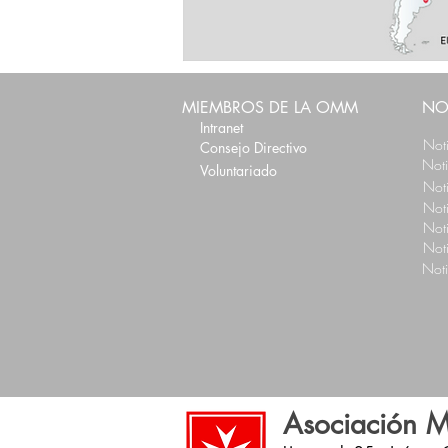
MIEMBROS DE LA OMM
NO
Intranet
Not
Consejo Directivo
Not
Voluntariado
Not
Not
Not
Not
Not
Asociación M