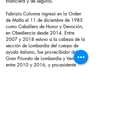
financiera y de seguros.
Fabrizio Colonna ingresó en la Orden
de Malta el 11 de diciembre de 1985
como Caballero de Honor y Devoción,
en Obediencia desde 2014. Entre
2007 y 2018 estuvo a la cabeza de la
sección de Lombardía del cuerpo de
ayuda italiano, fue pro-recibidor del
Gran Priorato de Lombardía y Venecia
entre 2010 y 2016, y pro-asistente
caritativo en el mismo Gran Priorato,
entre 2016 y 2018. Fue miembro del
Tribunal de Cuentas de 2012 a 2018,
primero consejero y luego vicepresidente
de la Asociación italiana de los
Caballeros de Malta. Ha participado en
13 peregrinaciones a Lourdes y 13
peregrinaciones a Loreto.
Ha tomado posesión del cargo de