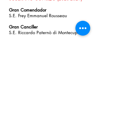
Gran Comendador
S.E. Frey Emmanuel Rousseau
Gran Canciller
S.E. Riccardo Paternò di Montecupo
Gran Hospitalario
S.E. Frey Alessandro de Franciscis
Recibidor del Común Tesoro
S.E. Fabrizio Colonna
MIEMBROS
S.E. Frey Richard J. Wolff
S.E. Frey John Eidinow
S.E. Frey João Augusto Esquivel Freire
de Andrade
S.E. Frey Thomas N. Mulligan
S.E. Frey Nicola Tegoni
S.E. Francis Joseph McCarthy
S.E. Michael Kirk Grace
S.E. Clemente Riva di Sanseverino