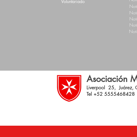
Voluntariado
Not
Not
Not
Not
Not
Asociación M
Liverpool 25, Juárez,
Tel +52 5555468428 