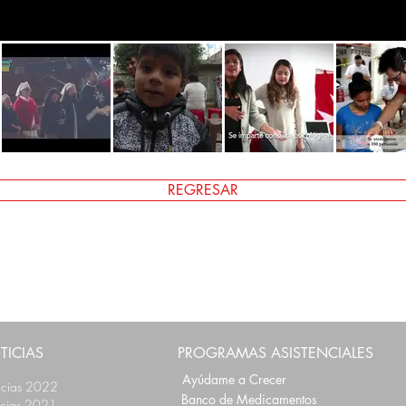
REGRESAR
TICIAS
PROGRAMAS ASISTENCIALES
Ayúdame a Crecer
icias 2022
Banco de Medicamentos
icias 2021