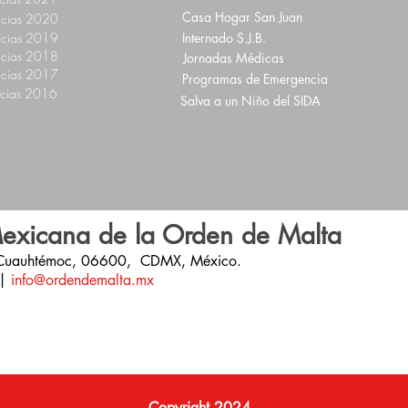
Casa Hogar San Juan
icias 2020
icias 2019
Internado S.J.B.
icias 2018
Jornadas Médicas
icias 2017
Programas de Emergencia
icias 2016
Salva a un Niño del SIDA
exicana de la Orden de Malta
 Cuauhtémoc,
06600,
CDMX,
México.
|
info@ordendemalta.mx
Copyright 2024