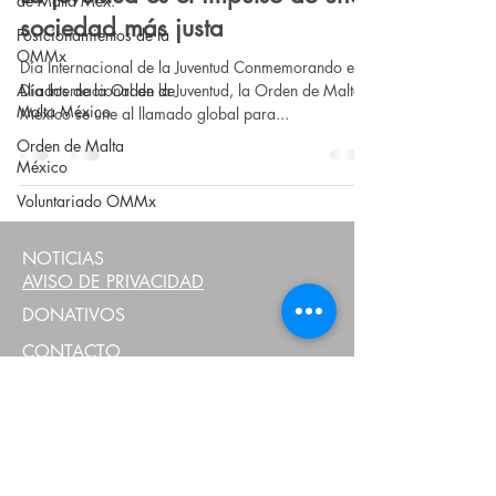
de Malta Méx.
sociedad más justa
Posicionamientos de la
OMMx
Día Internacional de la Juventud Conmemorando el
Aliados de la Orden de
Día Internacional de la Juventud, la Orden de Malta
Malta México
México se une al llamado global para...
Orden de Malta
México
Voluntariado OMMx
NOTICIAS
AVISO DE PRIVACIDAD
DONATIVOS
CONTACTO
Asociación
Mexicana de la