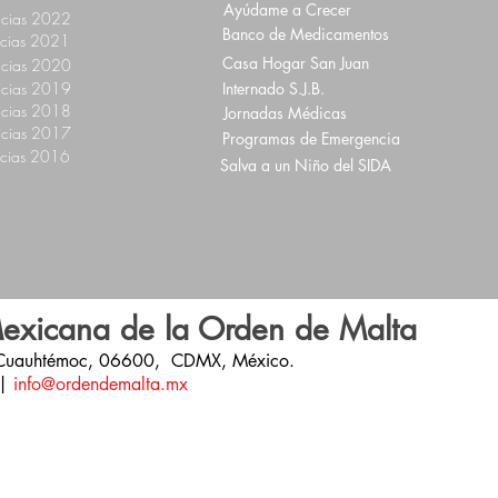
Ayúdame a Crecer
icias 2022
Banco de Medicamentos
icias 2021
Casa Hogar San Juan
icias 2020
icias 2019
Internado S.J.B.
icias 2018
Jornadas Médicas
icias 2017
Programas de Emergencia
icias 2016
Salva a un Niño del SIDA
exicana de la Orden de Malta
 Cuauhtémoc,
06600,
CDMX,
México.
|
info@ordendemalta.mx