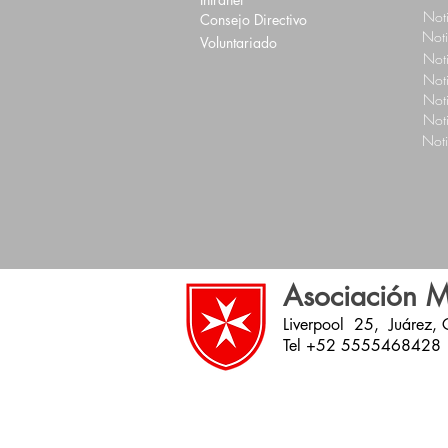
Not
Consejo Directivo
Not
Voluntariado
Not
Not
Not
Not
Not
Asociación M
Liverpool 25, Juárez,
Tel +52 5555468428 