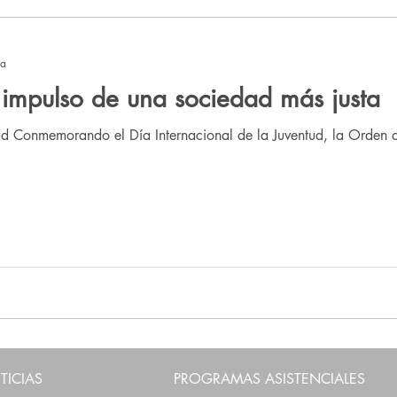
o
Orden de Malta México
Voluntariado OMMx
ra
l impulso de una sociedad más justa
tud Conmemorando el Día Internacional de la Juventud, la Orden 
TICIAS
PROGRAMAS ASISTENCIALES