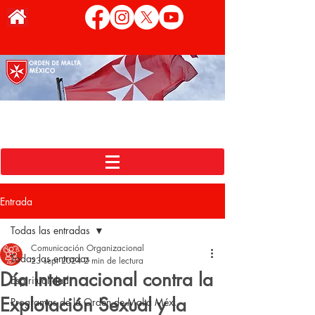
Entrada
Todas las entradas
Comunicación Organizacional
Todas las entradas
23 sept 2024
2 min de lectura
Día Internacional contra la
Espiritualidad
Explotación Sexual y la
Programas de la Orden de Malta Méx.