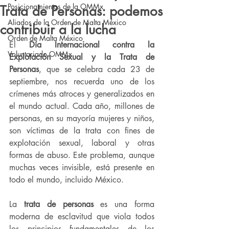
Posicionamientos de la OMMx
Trata de Personas: podemos
Aliados de la Orden de Malta México
contribuir a la lucha
Orden de Malta México
El 
Día Internacional contra la 
Voluntariado OMMx
Explotación Sexual y la Trata de 
Personas
, que se celebra cada 23 de 
septiembre, nos recuerda uno de los 
crímenes más atroces y generalizados en 
el mundo actual. Cada año, millones de 
personas, en su mayoría mujeres y niños, 
son víctimas de la trata con fines de 
explotación sexual, laboral y otras 
formas de abuso. Este problema, aunque 
muchas veces invisible, está presente en 
todo el mundo, incluido México.
La 
trata de personas
 es una forma 
moderna de esclavitud que viola todos 
los principios fundamentales de los 