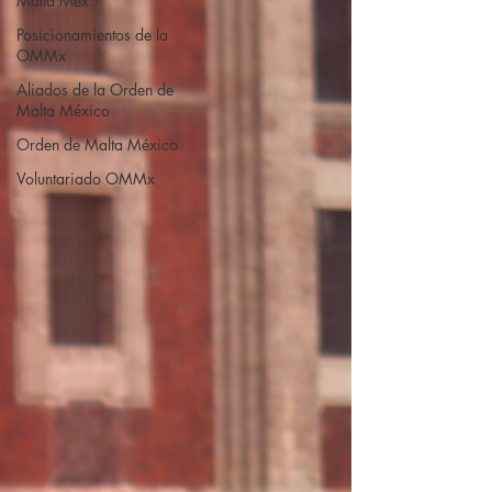
Malta Méx.
Posicionamientos de la
OMMx
Aliados de la Orden de
Malta México
Orden de Malta México
Voluntariado OMMx