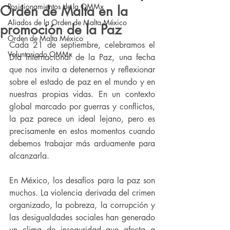
Posicionamientos de la OMMx
Orden de Malta en la
Aliados de la Orden de Malta México
promoción de la Paz
Orden de Malta México
Cada 21 de septiembre, celebramos el 
Voluntariado OMMx
Día Internacional de la Paz, una fecha 
que nos invita a detenernos y reflexionar 
sobre el estado de paz en el mundo y en 
nuestras propias vidas. En un contexto 
global marcado por guerras y conflictos, 
la paz parece un ideal lejano, pero es 
precisamente en estos momentos cuando 
debemos trabajar más arduamente para 
alcanzarla.
En México, los desafíos para la paz son 
muchos. La violencia derivada del crimen 
organizado, la pobreza, la corrupción y 
las desigualdades sociales han generado 
un clima de inseguridad que afecta a 