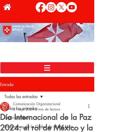
Entrada
Todas las entradas
Comunicación Organizacional
Todas las entradas
21 sept 2024
2 min de lectura
Día Internacional de la Paz
Espiritualidad
2024: el rol de México y la
Programas de la Orden de Malta Méx.