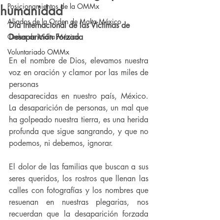
Posicionamientos de la OMMx
humanidad
Aliados de la Orden de Malta México
Día Internacional de las Víctimas de 
Orden de Malta México
Desaparición Forzada
Voluntariado OMMx
En el nombre de Dios, elevamos nuestra 
voz en oración y clamor por las miles de 
personas
desaparecidas en nuestro país, México. 
La desaparición de personas, un mal que 
ha golpeado nuestra tierra, es una herida 
profunda que sigue sangrando, y que no 
podemos, ni debemos, ignorar.
El dolor de las familias que buscan a sus 
seres queridos, los rostros que llenan las 
calles con fotografías y los nombres que 
resuenan en nuestras plegarias, nos 
recuerdan que la desaparición forzada 