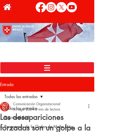
Entrada
Todas las entradas
Comunicación Organizacional
Todas las entradas
30 ago 2024
2 min de lectura
Las desapariciones
Espiritualidad
forzadas son un golpe a la
Programas de la Orden de Malta Méx.