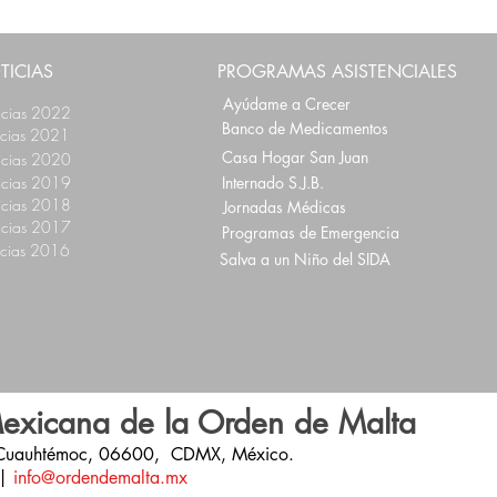
Explotación Sexual y la Trata
2024
de Personas: podemos
Orde
contribuir a la lucha
prom
TICIAS
PROGRAMAS ASISTENCIALES
Ayúdame a Crecer
icias 2022
Banco de Medicamentos
icias 2021
Casa Hogar San Juan
icias 2020
icias 2019
Internado S.J.B.
icias 2018
Jornadas Médicas
icias 2017
Programas de Emergencia
icias 2016
Salva a un Niño del SIDA
exicana de la Orden de Malta
 Cuauhtémoc,
06600,
CDMX,
México.
|
info@ordendemalta.mx