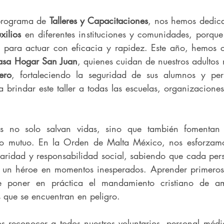
programa de 
Talleres y Capacitaciones
xilios
 en diferentes instituciones y comunidades, porque
 para actuar con eficacia y rapidez. Este año, hemos c
asa Hogar San Juan
, quienes cuidan de nuestros adultos 
ero
, fortaleciendo la seguridad de sus alumnos y per
a brindar este taller a todas las escuelas, organizacione
os no solo salvan vidas, sino que también fomentan 
o mutuo. En la Orden de Malta México, nos esforzamos 
idaridad y responsabilidad social, sabiendo que cada per
n un héroe en momentos inesperados. Aprender primeros 
 poner en práctica el mandamiento cristiano de ama
 que se encuentran en peligro.
s reconocer a todos nuestros voluntarios, personal médi