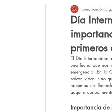
Comunicación Orga
Aliados de la Orden de Malta Méxic
Día Inter
importanc
primeros 
El Día Internacional
una fecha que nos r
emergencia. En la O
salvan vidas, sino q
hacemos un llamado
adquirir conocimient
Importancia de 