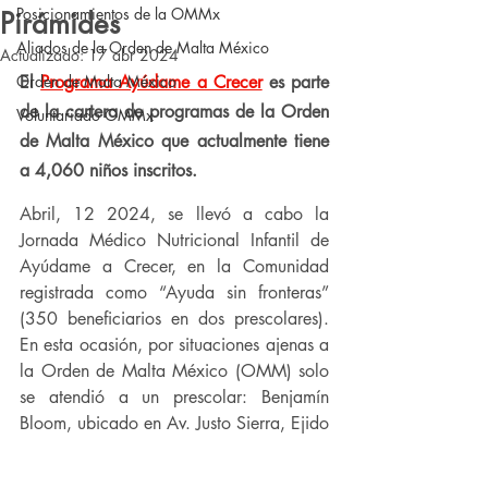
Posicionamientos de la OMMx
Pirámides
Aliados de la Orden de Malta México
Actualizado:
17 abr 2024
Orden de Malta México
El 
Programa Ayúdame a Crecer
 es parte 
de la cartera de programas de la Orden 
Voluntariado OMMx
de Malta México que actualmente tiene 
a 4,060 niños inscritos.
Abril, 12 2024, se llevó a cabo la 
Jornada Médico Nutricional Infantil de 
Ayúdame a Crecer, en la Comunidad 
registrada como “Ayuda sin fronteras” 
(350 beneficiarios en dos prescolares). 
En esta ocasión, por situaciones ajenas a 
la Orden de Malta México (OMM) solo 
se atendió a un prescolar: Benjamín 
Bloom, ubicado en Av. Justo Sierra, Ejido