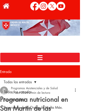
Entrada
Todas las entradas
Programas Asistenciales y de Salud
Todas las entradas
17 abr 2024
2 min de lectura
Programa nutricional en
Espiritualidad
San Martín de las
Programas de la Orden de Malta Méx.