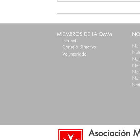
Apoyo a Coyuca de Benítez
MIEMBROS DE LA OMM
NO
Intranet
Not
Consejo Directivo
Not
Voluntariado
Not
Not
Not
Not
Not
Asociación M