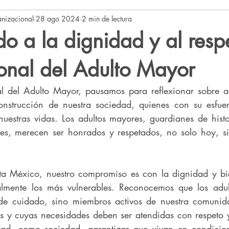
nizacional
28 ago 2024
2 min de lectura
o
Orden de Malta México
Voluntariado OMMx
o a la dignidad y al resp
onal del Adulto Mayor
l del Adulto Mayor, pausamos para reflexionar sobre aq
onstrucción de nuestra sociedad, quienes con su esfuer
stras vidas. Los adultos mayores, guardianes de histor
nes, merecen ser honrados y respetados, no solo hoy, s
a México, nuestro compromiso es con la dignidad y bie
lmente los más vulnerables. Reconocemos que los adul
 de cuidado, sino miembros activos de nuestra comunida
s y cuyas necesidades deben ser atendidas con respeto 
idad, como sociedad, garantizar que vivan en condicion