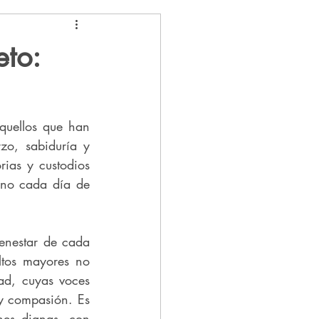
eto:
uellos que han 
zo, sabiduría y 
ias y custodios 
ino cada día de 
nestar de cada 
tos mayores no 
d, cuyas voces 
y compasión. Es 
es dignas, con 