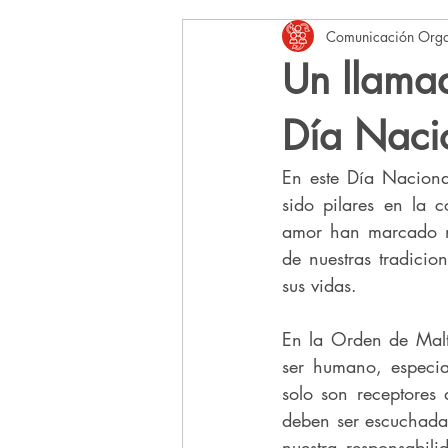
Comunicación Orga
Aliados de la Orden de Malta Méxic
Un llamad
Día Naci
En este Día Naciona
sido pilares en la c
amor han marcado nue
de nuestras tradicio
sus vidas.
En la Orden de Malt
ser humano, especia
solo son receptores
deben ser escuchada
nuestra responsabil