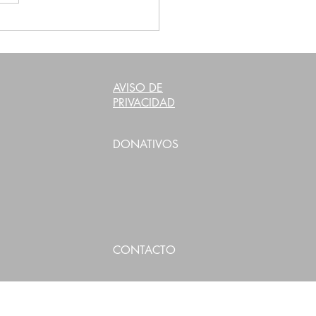
nternacional de la Paz
: el rol de México y la
n de Malta en la
oción de la Paz
AVISO DE
PRIVACIDAD
DONATIVOS
CONTACTO