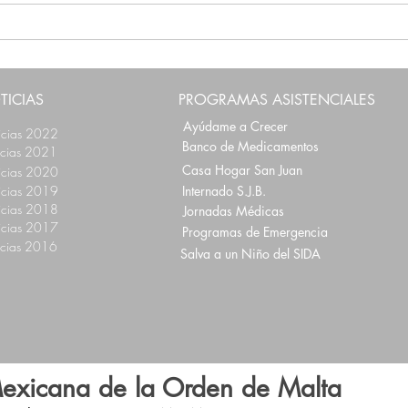
Día Internacional contra la
Día I
Explotación Sexual y la Trata
2024
de Personas: podemos
Orde
contribuir a la lucha
prom
TICIAS
PROGRAMAS ASISTENCIALES
Ayúdame a Crecer
icias 2022
Banco de Medicamentos
icias 2021
Casa Hogar San Juan
icias 2020
icias 2019
Internado S.J.B.
icias 2018
Jornadas Médicas
icias 2017
Programas de Emergencia
icias 2016
Salva a un Niño del SIDA
exicana de la Orden de Malta